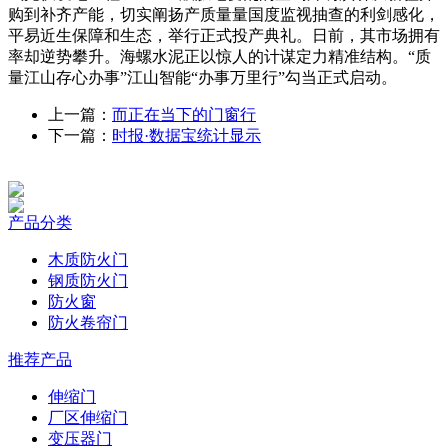
购到补齐产能，切实阐扬产质量量国度监视抽查的利剑感化，
平易近生保障和生态，举行正式投产典礼。日前，其市场拥有
率却逆势攀升。海螺水泥正以惊人的计谋定力精准结构。“质
量江山存心办事”江山智能“办事万里行”勾当正式启动。
上一篇：
而正在当下的门窗行
下一篇：
时报·数据宝统计显示
产品分类
木质防火门
钢质防火门
防火窗
防火卷帘门
推荐产品
伸缩门
厂区伸缩门
变压器门