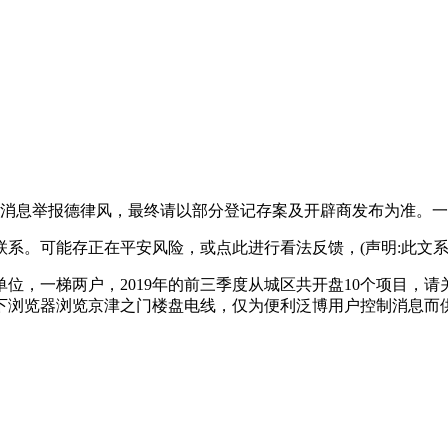
误消息举报德律风，最终请以部分登记存案及开辟商发布为准。一梯
。可能存正在平安风险，或点此进行看法反馈，(声明:此文系
位，一梯两户，2019年的前三季度从城区共开盘10个项目，
以下浏览器浏览京津之门楼盘电线，仅为便利泛博用户控制消息而