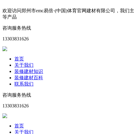
欢迎访问郑州市emc易倍·(中国)体育官网建材有限公司，
等产品
咨询服务热线
13303831626
首页
关于我们
装修建材知识
装修建材百科
联系我们
咨询服务热线
13303831626
首页
关于我们