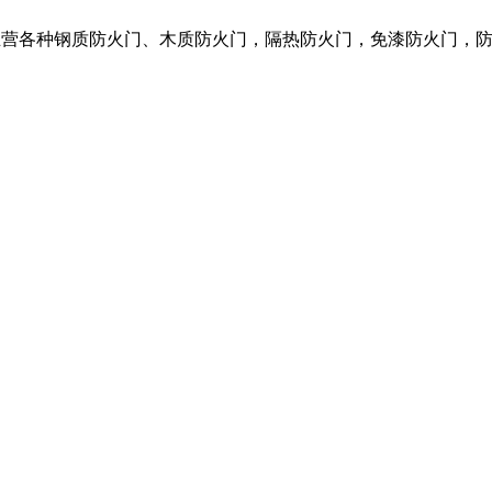
我们主营各种钢质防火门、木质防火门，隔热防火门，免漆防火门